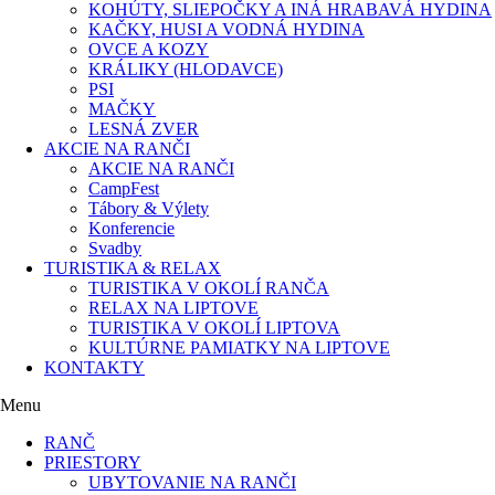
KOHÚTY, SLIEPOČKY A INÁ HRABAVÁ HYDINA
KAČKY, HUSI A VODNÁ HYDINA​​
OVCE A KOZY
KRÁLIKY (HLODAVCE)​
PSI
MAČKY
LESNÁ ZVER
AKCIE NA RANČI
AKCIE NA RANČI
CampFest
Tábory & Výlety
Konferencie
Svadby
TURISTIKA & RELAX
TURISTIKA V OKOLÍ RANČA
RELAX NA LIPTOVE
TURISTIKA V OKOLÍ LIPTOVA
KULTÚRNE PAMIATKY NA LIPTOVE
KONTAKTY
Menu
RANČ
PRIESTORY
UBYTOVANIE NA RANČI