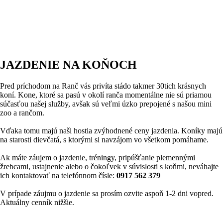
JAZDENIE NA KOŇOCH
Pred príchodom na Ranč vás privíta stádo takmer 30tich krásnych
koní. Kone, ktoré sa pasú v okolí ranča momentálne nie sú priamou
súčasťou našej služby, avšak sú veľmi úzko prepojené s našou mini
zoo a rančom.
Vďaka tomu majú naši hostia zvýhodnené ceny jazdenia. Koníky majú
na starosti dievčatá, s ktorými si navzájom vo všetkom pomáhame.
Ak máte záujem o jazdenie, tréningy, pripúšťanie plemennými
žrebcami, ustajnenie alebo o čokoľvek v súvislosti s koňmi, neváhajte
ich kontaktovať na telefónnom čísle:
0917 562 379
V prípade záujmu o jazdenie sa prosím ozvite aspoň 1-2 dni vopred.
Aktuálny cenník nižšie.