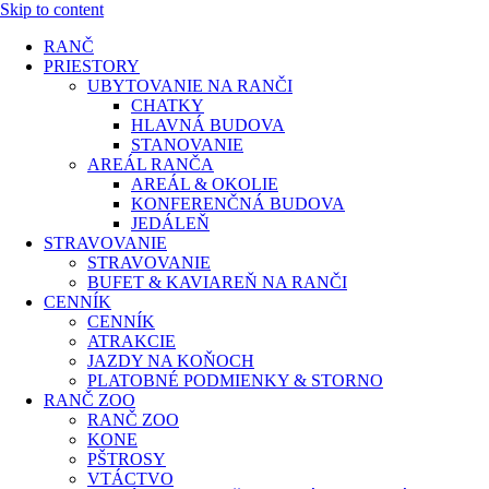
Skip to content
RANČ
PRIESTORY
UBYTOVANIE NA RANČI
CHATKY
HLAVNÁ BUDOVA
STANOVANIE
AREÁL RANČA
AREÁL & OKOLIE
KONFERENČNÁ BUDOVA
JEDÁLEŇ
STRAVOVANIE
STRAVOVANIE
BUFET & KAVIAREŇ NA RANČI
CENNÍK
CENNÍK
ATRAKCIE
JAZDY NA KOŇOCH
PLATOBNÉ PODMIENKY & STORNO
RANČ ZOO
RANČ ZOO
KONE
PŠTROSY
VTÁCTVO