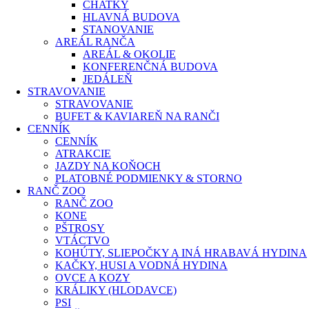
CHATKY
HLAVNÁ BUDOVA
STANOVANIE
AREÁL RANČA
AREÁL & OKOLIE
KONFERENČNÁ BUDOVA
JEDÁLEŇ
STRAVOVANIE
STRAVOVANIE
BUFET & KAVIAREŇ NA RANČI
CENNÍK
CENNÍK
ATRAKCIE
JAZDY NA KOŇOCH
PLATOBNÉ PODMIENKY & STORNO
RANČ ZOO
RANČ ZOO
KONE
PŠTROSY
VTÁCTVO
KOHÚTY, SLIEPOČKY A INÁ HRABAVÁ HYDINA
KAČKY, HUSI A VODNÁ HYDINA​​
OVCE A KOZY
KRÁLIKY (HLODAVCE)​
PSI