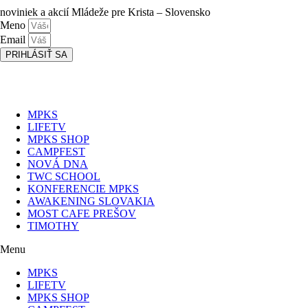
noviniek a akcií Mládeže pre Krista – Slovensko
Meno
Email
PRIHLÁSIŤ SA
Prihlásením sa na odber, súhlasíte so spracovaním osobných údajov
(emailová adresa).
Viac
INFO.
MPKS
LIFETV
MPKS SHOP
CAMPFEST
NOVÁ DNA
TWC SCHOOL
KONFERENCIE MPKS
AWAKENING SLOVAKIA
MOST CAFE PREŠOV
TIMOTHY
Menu
MPKS
LIFETV
MPKS SHOP