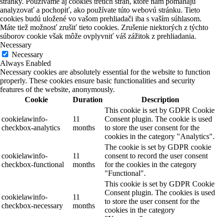
stránky. Používame aj cookies tretích strán, ktoré nám pomáhajú
analyzovať a pochopiť, ako používate túto webovú stránku. Tieto
cookies budú uložené vo vašom prehliadači iba s vaším súhlasom.
Máte tiež možnosť zrušiť tieto cookies. Zrušenie niektorých z týchto
súborov cookie však môže ovplyvniť váš zážitok z prehliadania.
Necessary
Necessary
Always Enabled
Necessary cookies are absolutely essential for the website to function
properly. These cookies ensure basic functionalities and security
features of the website, anonymously.
Cookie
Duration
Description
This cookie is set by GDPR Cookie
cookielawinfo-
11
Consent plugin. The cookie is used
checkbox-analytics
months
to store the user consent for the
cookies in the category "Analytics".
The cookie is set by GDPR cookie
cookielawinfo-
11
consent to record the user consent
checkbox-functional
months
for the cookies in the category
"Functional".
This cookie is set by GDPR Cookie
Consent plugin. The cookies is used
cookielawinfo-
11
to store the user consent for the
checkbox-necessary
months
cookies in the category