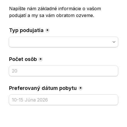
Táto webová stránka používa súbory cookies.
VIAC INFO
PRIJAŤ VŠETKY
ODMIETNUŤ
Cookie nastavenia
NASTAVIŤ COOKIES