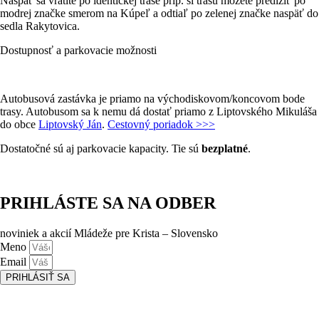
Naspäť sa vrátite po identickej trase príp. si trasu môžete predĺžiť po
modrej značke smerom na Kúpeľ a odtiaľ po zelenej značke naspäť do
sedla Rakytovica.
Dostupnosť a parkovacie možnosti
Autobusová zastávka je priamo na východiskovom/koncovom bode
trasy. Autobusom sa k nemu dá dostať priamo z Liptovského Mikuláša
do obce
Liptovský Ján
.
Cestovný poriadok >>>
Dostatočné sú aj parkovacie kapacity. Tie sú
bezplatné
.
PRIHLÁSTE SA NA ODBER
noviniek a akcií Mládeže pre Krista – Slovensko
Meno
Email
PRIHLÁSIŤ SA
Prihlásením sa na odber, súhlasíte so spracovaním osobných údajov
(emailová adresa).
Viac
INFO.