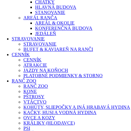
CHATKY
HLAVNÁ BUDOVA
STANOVANIE
AREÁL RANČA
AREÁL & OKOLIE
KONFERENČNÁ BUDOVA
JEDÁLEŇ
STRAVOVANIE
STRAVOVANIE
BUFET & KAVIAREŇ NA RANČI
CENNÍK
CENNÍK
ATRAKCIE
JAZDY NA KOŇOCH
PLATOBNÉ PODMIENKY & STORNO
RANČ ZOO
RANČ ZOO
KONE
PŠTROSY
VTÁCTVO
KOHÚTY, SLIEPOČKY A INÁ HRABAVÁ HYDINA
KAČKY, HUSI A VODNÁ HYDINA​​
OVCE A KOZY
KRÁLIKY (HLODAVCE)​
PSI