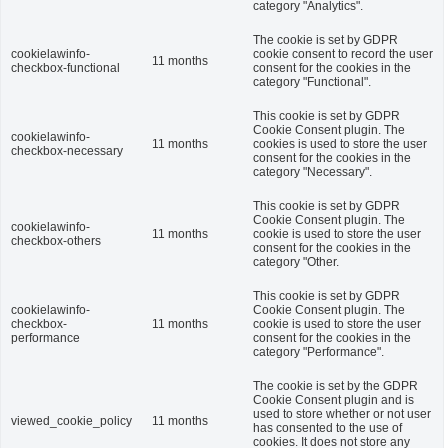
category "Analytics".
The cookie is set by GDPR
cookielawinfo-
cookie consent to record the user
11 months
checkbox-functional
consent for the cookies in the
category "Functional".
This cookie is set by GDPR
Cookie Consent plugin. The
cookielawinfo-
11 months
cookies is used to store the user
checkbox-necessary
consent for the cookies in the
category "Necessary".
This cookie is set by GDPR
Cookie Consent plugin. The
cookielawinfo-
11 months
cookie is used to store the user
checkbox-others
consent for the cookies in the
category "Other.
This cookie is set by GDPR
cookielawinfo-
Cookie Consent plugin. The
checkbox-
11 months
cookie is used to store the user
performance
consent for the cookies in the
category "Performance".
The cookie is set by the GDPR
Cookie Consent plugin and is
used to store whether or not user
viewed_cookie_policy
11 months
has consented to the use of
cookies. It does not store any