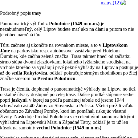
Podrobný popis trasy
Panoramatický výhľad z
Poludnice (1549 m n.m.)
je
nezabudnuteľný, celý Liptov budete mať ako na dlani a pritom to nie
je vôbec náročná túra.
Túru začnete aj ukončíte na rovnakom mieste, a to
v Liptovskom
Jáne
na parkovisku resp. autobusovej zastávke pred Hotelom
Ďumbier, kde začína zelená značka. Trasa takmer hneď od začiatku
strmo stúpa dvomi zjazdovkami lokálneho lyžiarskeho strediska, na
vrchole ktorého sa vynárajú prvé pekné výhľady na Liptov a postupuje
až do
sedla Rakytovica
, odkiaľ pokračuje strmým chodníkom po žltej
značke smerom na
Prednú Poludnicu
.
Trasa je členitá, doplnená o panoramatické výhľady na Liptov, no tiež
o skalné útvary dostupné po celej trase. Ďalšie prudké stúpanie vedie
popri
jaskyni
, v ktorej sa podľa pamätnej tabule od jesene 1944
schovávalo asi 40 Židov zo Slovenska a Poľska. Všetci prežili vďaka
občanom zo Závažnej Poruby, ktorí im pomáhali riskujúc vlastné
životy. Nasleduje Predná Poludnica s excelentnými panoramatickými
výhľadmi na Liptovskú Maru a Západné Tatry, odkiaľ je to už len
kúsok na samotný
vrchol Poludnice (1549 m n.m.)
.