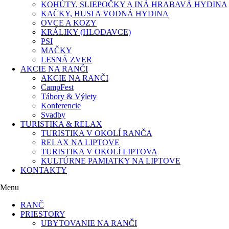
KOHÚTY, SLIEPOČKY A INÁ HRABAVÁ HYDINA
KAČKY, HUSI A VODNÁ HYDINA​​
OVCE A KOZY
KRÁLIKY (HLODAVCE)​
PSI
MAČKY
LESNÁ ZVER
AKCIE NA RANČI
AKCIE NA RANČI
CampFest
Tábory & Výlety
Konferencie
Svadby
TURISTIKA & RELAX
TURISTIKA V OKOLÍ RANČA
RELAX NA LIPTOVE
TURISTIKA V OKOLÍ LIPTOVA
KULTÚRNE PAMIATKY NA LIPTOVE
KONTAKTY
Menu
RANČ
PRIESTORY
UBYTOVANIE NA RANČI