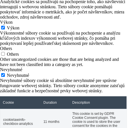
Analytické cookies sa používajú na pochopenie toho, ako návštevníci
interagujú s webovou stránkou. Tieto súbory cookie pomáhajú
poskytovať informácie o metrikách, ako je počet návštevníkov, miera
odchodov, zdroj návštevnosti atď.
Výkon
Výkon
Výkonnostné súbory cookie sa používajú na pochopenie a analýzu
kľúčových indexov výkonnosti webovej stránky, čo pomáha pri
poskytovaní lepšej používateľskej skúsenosti pre návštevníkov.
Others
Others
Other uncategorized cookies are those that are being analyzed and
have not been classified into a category as yet.
Nevyhnutné
Nevyhnutné
Nevyhnutné súbory cookie sú absolútne nevyhnutné pre správne
fungovanie webovej stránky. Tieto súbory cookie anonymne zaisťujú
základné funkcie a bezpečnostné prvky webovej stránky.
Cookie
Duration
Description
This cookie is set by GDPR
Cookie Consent plugin. The
cookielawinfo-
11 months
cookie is used to store the user
checkbox-analytics
consent for the cookies in the