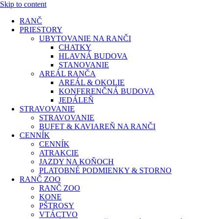
Skip to content
RANČ
PRIESTORY
UBYTOVANIE NA RANČI
CHATKY
HLAVNÁ BUDOVA
STANOVANIE
AREÁL RANČA
AREÁL & OKOLIE
KONFERENČNÁ BUDOVA
JEDÁLEŇ
STRAVOVANIE
STRAVOVANIE
BUFET & KAVIAREŇ NA RANČI
CENNÍK
CENNÍK
ATRAKCIE
JAZDY NA KOŇOCH
PLATOBNÉ PODMIENKY & STORNO
RANČ ZOO
RANČ ZOO
KONE
PŠTROSY
VTÁCTVO